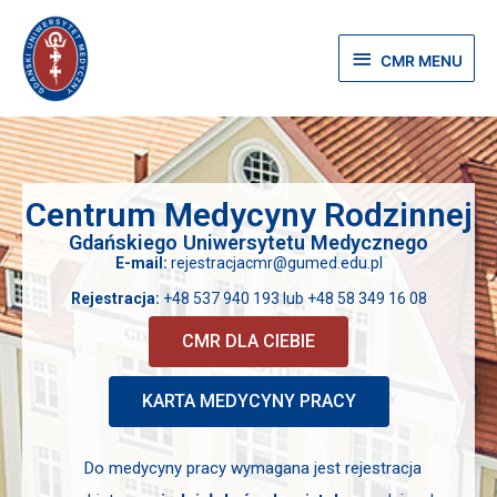
Skip
CMR
to
MENU
CMR MENU
content
Centrum Medycyny Rodzinnej
Gdańskiego Uniwersytetu Medycznego
E-mail:
rejestracjacmr@gumed.edu.pl
Rejestracja:
+48 537 940 193
lub
+48 58 349 16 08
CMR DLA CIEBIE
KARTA MEDYCYNY PRACY
Do medycyny pracy wymagana jest rejestracja